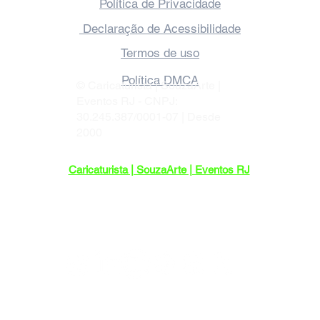
Política de devolução
Política de Privacidade
Declaração de Acessibilidade
Termos de uso
Política DMCA
© Caricaturista | SouzaArte |
Eventos RJ - CNPJ:
30.245.387/0001-07 | Desde
2000
Caricaturista | SouzaArte | Eventos RJ
Endereço: R. Maria Benjamin, 452-103 -
Pilares, Rio de Janeiro - RJ, 20750-140
Sediada no Rio de Janeiro, com
atendimento em todo o Brasil.