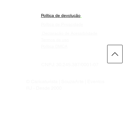
Política de devolução
Política de Privacidade
Declaração de Acessibilidade
Termos de uso
Política DMCA
CNPJ: 30.245.387/0001-07
© Caricaturista | SouzaArte | Eventos
RJ - Desde 2000