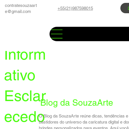
contratesouzaart
+55(21)987598015
e@gmail.com
Inform
ativo
Esclar
Blog da SouzaArte
ecedo
O Blog da SouzaArte reúne dicas, tendências e
bastidores do universo da caricatura digital e do
brindes personalizados para eventos. Aqui você