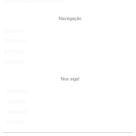
(21) 98759-8015
contratesouzaarte@gmail.com
Navegação
Servicos
Catálogos
Empresa
Contatos
Nos siga!
Facebook
YouTube
Instagram
Linkedin