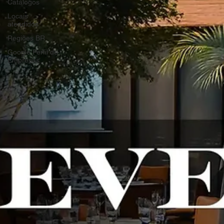
Catálogos
Locais
atendidos
Regiões BR
Google Perfil de
Empresas