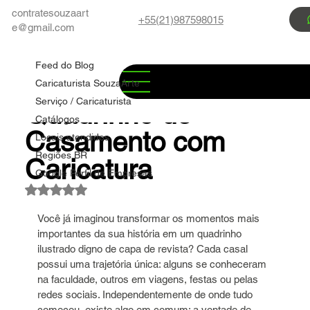
contratesouzaart
+55(21)987598015
e@gmail.com
Feed do Blog
Marco Souza
27 de jul.
6 min de leitura
Feed do Blog
✅ Encomenda de
Caricaturista SouzaArte
Serviço / Caricaturista
Quadrinho de
Catálogos
Casamento com
Locais atendidos
Regiões BR
Caricatura
Google Perfil de Empresas
Avaliado com NaN de 5 estrelas.
Você já imaginou transformar os momentos mais 
importantes da sua história em um quadrinho 
ilustrado digno de capa de revista? Cada casal 
possui uma trajetória única: alguns se conheceram 
na faculdade, outros em viagens, festas ou pelas 
redes sociais. Independentemente de onde tudo 
começou, existe algo em comum: a vontade de 