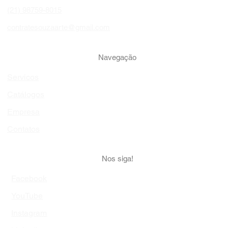
(21) 98759-8015
contratesouzaarte@gmail.com
Navegação
Servicos
Catálogos
Empresa
Contatos
Nos siga!
Facebook
YouTube
Instagram