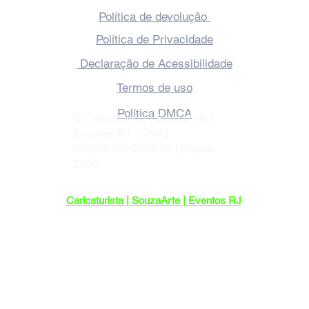
✅ Quadrinho de Casamento
Política de devolução
Personalizado com Caricatura.
Política de Privacidade
Declaração de Acessibilidade
Termos de uso
Política DMCA
© Caricaturista | SouzaArte |
Eventos RJ - CNPJ:
30.245.387/0001-07 | Desde
2000
Caricaturista | SouzaArte | Eventos RJ
Endereço: R. Maria Benjamin, 452-103 -
Pilares, Rio de Janeiro - RJ, 20750-140
Sediada no Rio de Janeiro, com
atendimento em todo o Brasil.