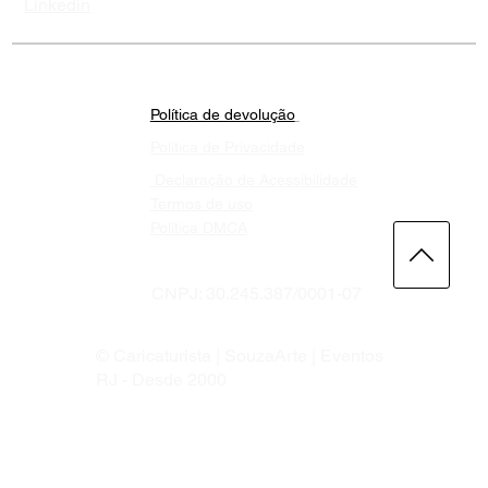
Linkedin
Política de devolução
Política de Privacidade
Declaração de Acessibilidade
Termos de uso
Política DMCA
CNPJ: 30.245.387/0001-07
© Caricaturista | SouzaArte | Eventos
RJ - Desde 2000