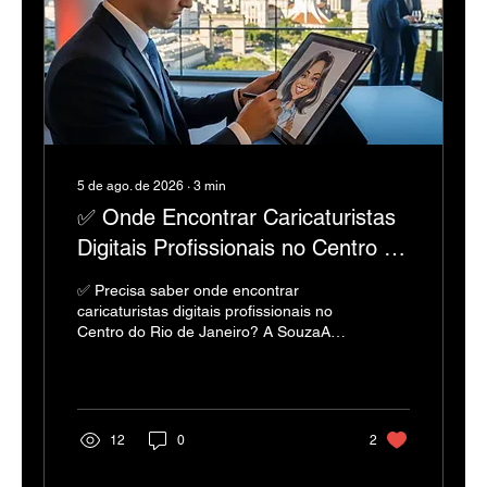
5 de ago. de 2026
∙
3
min
✅ Onde Encontrar Caricaturistas
Digitais Profissionais no Centro do
Rio de Janeiro
✅ Precisa saber onde encontrar
caricaturistas digitais profissionais no
Centro do Rio de Janeiro? A SouzaArte
entrega excelência, arte e 26 anos de
história. 🚀
12
0
2