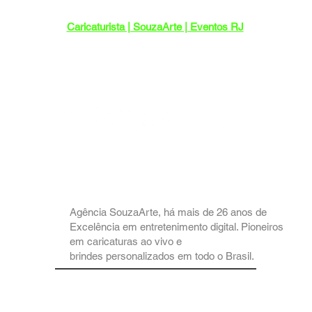
Caricaturista | SouzaArte | Eventos RJ
Endereço: R. Maria Benjamin, 452-103 -
Pilares, Rio de Janeiro - RJ, 20750-140
Sediada no Rio de Janeiro, com
atendimento em todo o Brasil.
Agência SouzaArte, há mais de 26 anos de
Excelência em entretenimento digital. Pioneiros
em caricaturas ao vivo e
brindes personalizados em todo o Brasil.