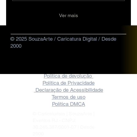
Ver mais
© 2025 SouzaArte / Caricatura Digital / Desde
2000
Política de devolução
Política de Privacidade
Declaração de Acessibilidade
Termos de uso
Política DMCA
© Caricaturista | SouzaArte |
Eventos RJ - CNPJ:
30.245.387/0001-07 | Desde
2000