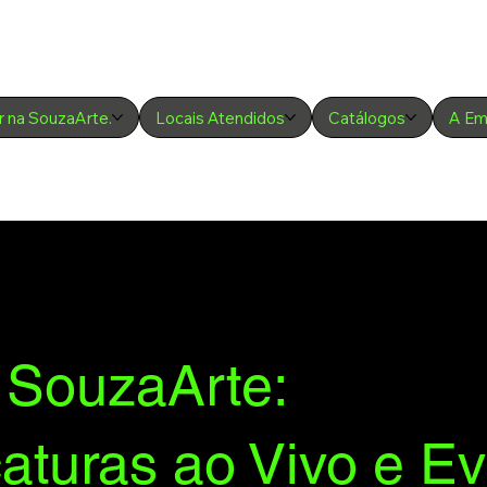
r na SouzaArte.
Locais Atendidos
Catálogos
A Em
l SouzaArte:
caturas ao Vivo e E