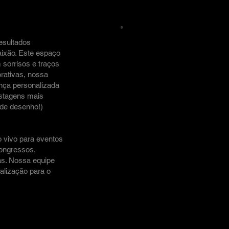
esultados
aixão. Este espaço
sorrisos e traços
rativas, nossa
nça personalizada
ostagens mais
 de desenho!)
o vivo para eventos
congressos,
as. Nossa equipe
nalização para o