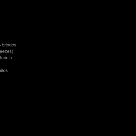
e
o brindes
ueezes)
urista
itos