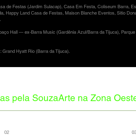
asa de Festas (Jardim Sulacap), Casa Em Festa, Coliseum Barra, E
a, Happy Land Casa de Festas, Maison Blanche Eventos, Sítio Don
.
spaço Hall — ex-Barra Music (Gardênia Azul/Barra da Tijuca), Parq
Grand Hyatt Rio (Barra da Tijuca).
as pela SouzaArte na Zona Oest
02
0