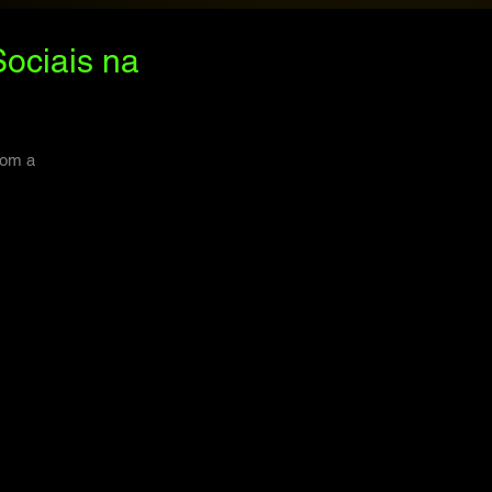
ociais na
com a