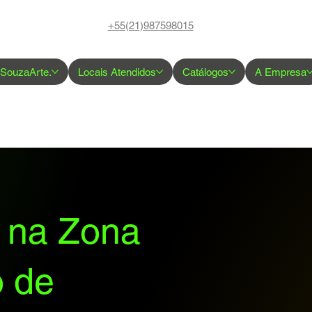
+55(21)987598015
 SouzaArte.
Locais Atendidos
Catálogos
A Empresa
a na Zona
o de