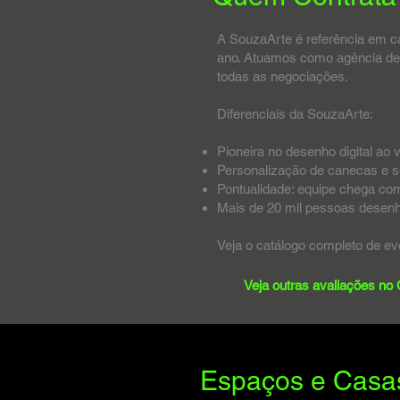
A SouzaArte é referência em ca
ano. Atuamos como agência de e
todas as negociações.
Diferenciais da SouzaArte:
Pioneira no desenho digital ao 
Personalização de canecas e s
Pontualidade: equipe chega co
Mais de 20 mil pessoas desenh
Veja o catálogo completo de ev
Veja outras avaliações no
Espaços e Casas