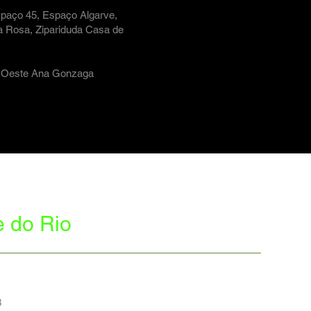
spaço 45, Espaço Algarve,
a Rosa, Zipariduda Casa de
ue Oeste Ana Gonzaga
e do Rio
3