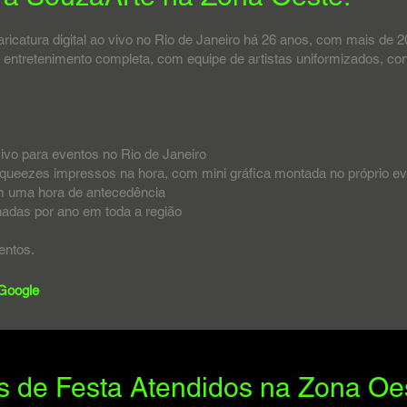
ricatura digital ao vivo no Rio de Janeiro há 26 anos, com mais de
ntretenimento completa, com equipe de artistas uniformizados, cont
vivo para eventos no Rio de Janeiro
queezes impressos na hora, com mini gráfica montada no próprio e
m uma hora de antecedência
adas por ano em toda a região
entos.
 Google
 de Festa Atendidos na Zona Oe