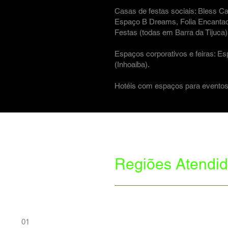
Casas de festas sociais: Bless C
Espaço B Dreams, Folia Encantad
Festas (todas em Barra da Tijuca)
Espaços corporativos e feiras: E
(Inhoaíba).
Hotéis com espaços para eventos: 
Regiões Atendid
01