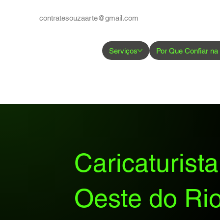
contratesouzaarte@gmail.com
Serviços
Por Que Confiar na
Caricaturist
Oeste do Ri