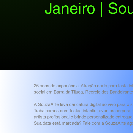
Janeiro | So
26 anos de experiência. Atração certa para festa i
social em Barra da Tijuca, Recreio dos Bandeirant
A SouzaArte leva caricatura digital ao vivo para o
Trabalhamos com festas infantis, eventos corpor
artista profissional e brinde personalizado entregu
Sua data está marcada? Fale com a SouzaArte ago