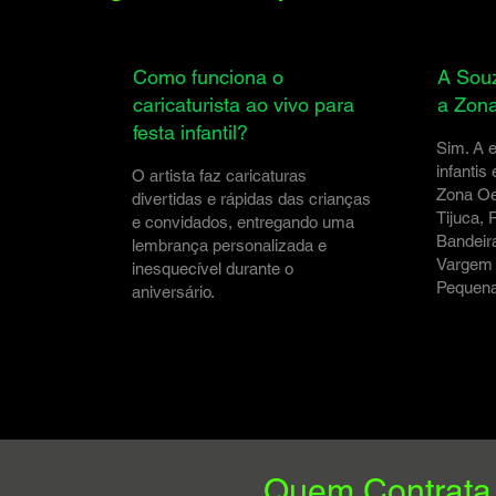
Como funciona o
A Souz
caricaturista ao vivo para
a Zon
festa infantil?
Sim. A e
infantis
O artista faz caricaturas
Zona Oes
divertidas e rápidas das crianças
Tijuca, 
e convidados, entregando uma
Bandeir
lembrança personalizada e
Vargem 
inesquecível durante o
Pequena
aniversário.
Quem Contrata 