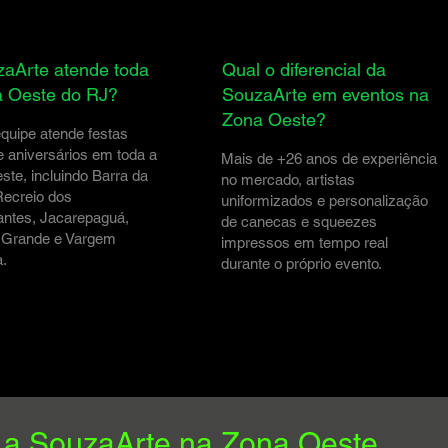
aArte atende toda
Qual o diferencial da
a Oeste do RJ?
SouzaArte em eventos na
Zona Oeste?
quipe atende festas
 e aniversários em toda a
Mais de +26 anos de experiência
te, incluindo Barra da
no mercado, artistas
Recreio dos
uniformizados e personalização
antes, Jacarepaguá,
de canecas e squeezes
Grande e Vargem
impressos em tempo real
.
durante o próprio evento.
a SouzaArte na Zona Oeste.