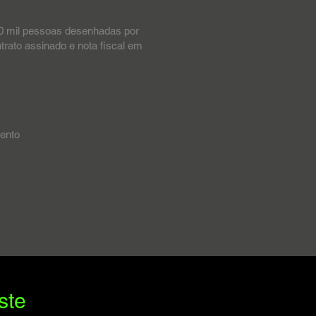
 20 mil pessoas desenhadas por
rato assinado e nota fiscal em
vento
ste