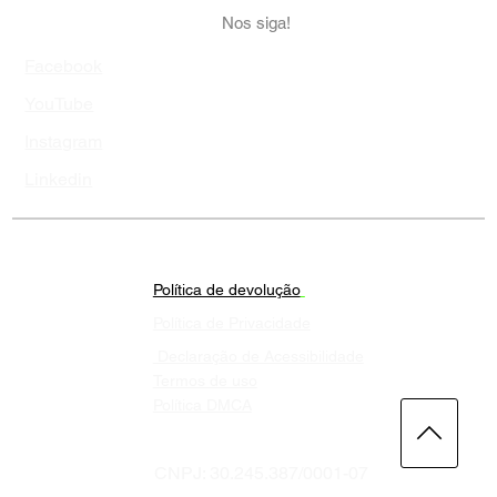
Nos siga!
Facebook
YouTube
Instagram
Linkedin
Política de devolução
Política de Privacidade
Declaração de Acessibilidade
Termos de uso
Política DMCA
CNPJ: 30.245.387/0001-07