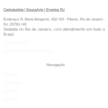
Caricaturista | SouzaArte
| Eventos RJ
Endereço: R. Maria Benjamin, 452-103 - Pilares, Rio de Janeiro -
RJ, 20750-140
Sediada no Rio de Janeiro, com atendimento em todo o
Brasil.
(21) 98759-8015
contratesouzaarte@gmail.com
Navegação
Servicos
Catálogos
Empresa
Contatos