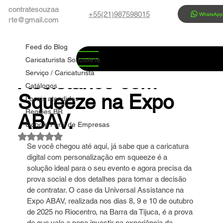
contratesouzaa
+55(21)987598015
WhatsAp
rte@gmail.com
Feed do Blog
Marco Souza
26 de jul.
4 min de leitura
Feed do Blog
✅ Case Universal
Caricaturista SouzaArte
Serviço / Caricaturista
Assistance com
Catálogos
Squeeze na Expo
Locais atendidos
Regiões BR
ABAV.
Google Perfil de Empresas
Avaliado com NaN de 5 estrelas.
Se você chegou até aqui, já sabe que a caricatura 
digital com personalização em squeeze é a 
solução ideal para o seu evento e agora precisa da 
prova social e dos detalhes para tomar a decisão 
de contratar. O case da Universal Assistance na 
Expo ABAV, realizada nos dias 8, 9 e 10 de outubro 
de 2025 no Riocentro, na Barra da Tijuca, é a prova 
de que vale a pena investir na experiência da 