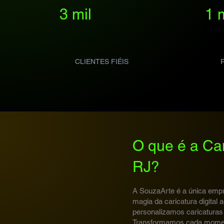
3 mil
1 
CLIENTES FIÉIS
O que é a Ca
RJ?
A SouzaArte é a única empr
magia da caricatura digital
personalizamos caricaturas
Transformamos cada momen