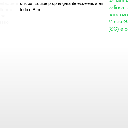
tornam 
estaque e
únicos. Equipe própria garante excelência em
valiosa.
lidade.
todo o Brasil.
para eve
 se
Minas Ge
esso!
(SC) e p