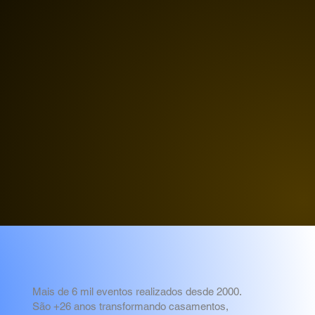
Mais de 6 mil eventos realizados desde 2000.
São +26 anos transformando casamentos,