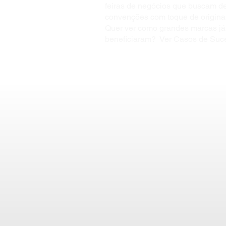
feiras de negócios que buscam d
convenções com toque de origina
Quer ver como grandes marcas já
beneficiaram? Ver Casos de Suc