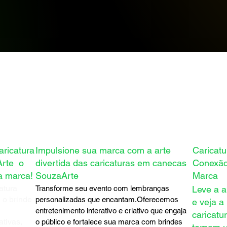
ricatura
Impulsione sua marca com a arte
Caricatu
Arte o
divertida das caricaturas em canecas
Conexão
a marca!
SouzaArte
Marca
atura
Transforme seu evento com lembranças
Leve a a
 o brinde
personalizadas que encantam.Oferecemos
e veja a
entretenimento interativo e criativo que engaja
caricatu
ativas,
o público e fortalece sua marca com brindes