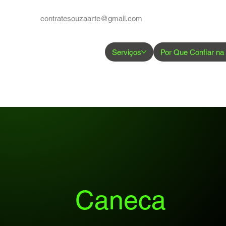
contratesouzaarte@gmail.com
Serviços
Por Que Confiar na
Caneca