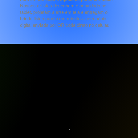
Nossos artistas desenham o convidado no
tablet, projetam a arte em tela e entregam o
brinde físico pronto em minutos com cópia
digital enviada por QR code direto no celular.