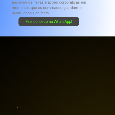
aniversários, feiras e ações corporativas em
momentos que os convidados guardam e
usam depois da festa.
Fale conosco no WhatsApp!