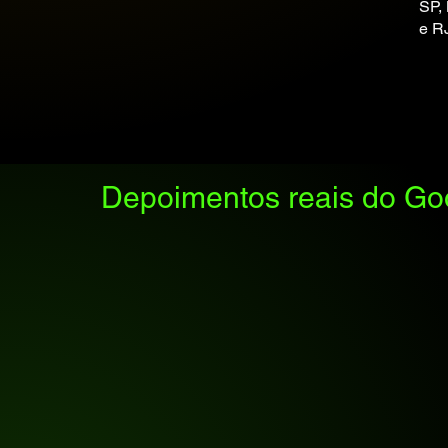
SP, 
e R
Depoimentos reais do Go