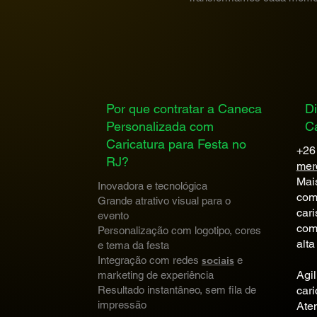
Por que contratar a Caneca
Di
Personalizada com
Ca
Caricatura para Festa no
+26
RJ?
mer
Mais
Inovadora e tecnológica
com 
Grande atrativo visual para o
cari
evento
com
Personalização com logotipo, cores
alta
e tema da festa
sociais
Integração com redes
e
Agil
marketing de experiência
Resultado instantâneo, sem fila de
cari
impressão
Ate