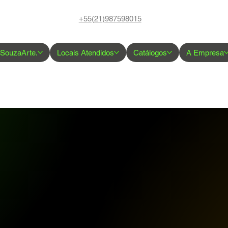
+55(21)987598015
 SouzaArte.
Locais Atendidos
Catálogos
A Empresa