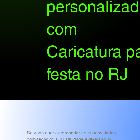
personaliza
com
Caricatura p
festa no RJ
Se você quer surpreender seus convidados
com tecnologia, criatividade e diversão, o