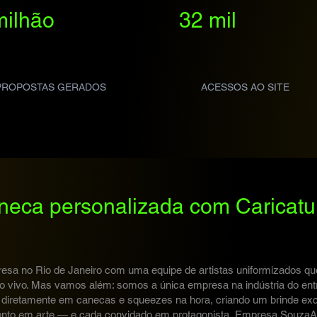
milhão
32 mil
PROPOSTAS GERADOS
ACESSOS AO SITE
neca personalizada com Caricatur
esa no Rio de Janeiro com uma equipe de artistas uniformizados qu
 ao vivo. Mas vamos além: somos a única empresa na indústria do ent
 diretamente
em canecas e squeezes na hora, criando um brinde ex
to em arte — e cada convidado em protagonista. Empresa SouzaA