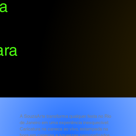
da
ara
A SouzaArte transforma qualquer festa no Rio
de Janeiro em uma experiência inesquecível:
Caricatura na caneca ao vivo, estampada na
hora em canecas e squeezes personalizados.