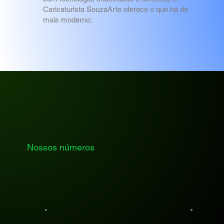
Caricaturista SouzaArte oferece o que há de
mais moderno:
Nossos números