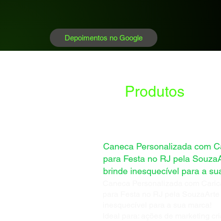
Depoimentos no Google
Produtos
Caneca Personalizada com Ca
para Festa no RJ pela Souza
brinde inesquecível para a su
Caneca Personalizada com Caric
para Festa no RJ pela SouzaArte
inesquecível para a sua marca!
Ideal para: ações de marketing cri