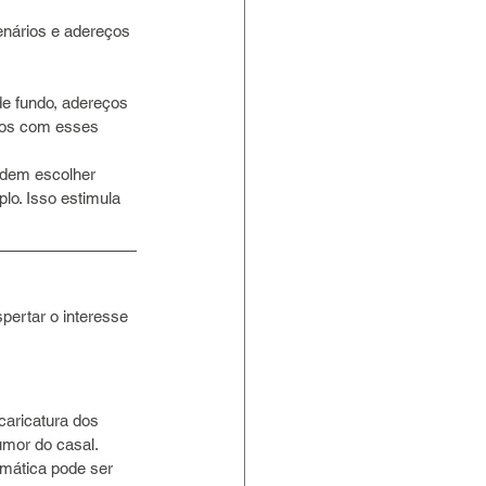
enários e adereços 
e fundo, adereços 
dos com esses 
odem escolher 
o. Isso estimula 
pertar o interesse 
caricatura dos 
mor do casal. 
emática pode ser 