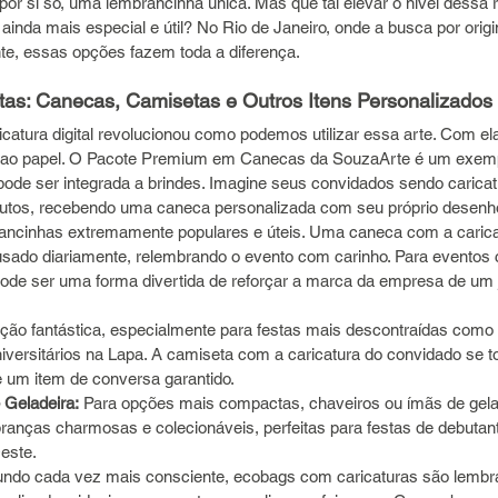
, por si só, uma lembrancinha única. Mas que tal elevar o nível dessa 
inda mais especial e útil? No Rio de Janeiro, onde a busca por origi
te, essas opções fazem toda a diferença.
tas: Canecas, Camisetas e Outros Itens Personalizados
icatura digital revolucionou como podemos utilizar essa arte. Com e
s ao papel. O Pacote Premium em Canecas da SouzaArte é um exempl
pode ser integrada a brindes. Imagine seus convidados sendo caricat
utos, recebendo uma caneca personalizada com seu próprio desenh
ancinhas extremamente populares e úteis. Uma caneca com a carica
sado diariamente, relembrando o evento com carinho. Para eventos 
pode ser uma forma divertida de reforçar a marca da empresa de um je
pção fantástica, especialmente para festas mais descontraídas como
niversitários na Lapa. A camiseta com a caricatura do convidado se 
e um item de conversa garantido.
 Geladeira:
 Para opções mais compactas, chaveiros ou ímãs de gela
ranças charmosas e colecionáveis, perfeitas para festas de debutan
este.
do cada vez mais consciente, ecobags com caricaturas são lembr