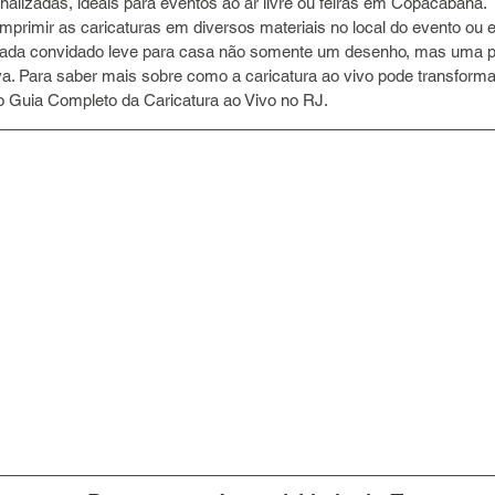
nalizadas, ideais para eventos ao ar livre ou feiras em Copacabana.
imprimir as caricaturas em diversos materiais no local do evento ou 
 cada convidado leve para casa não somente um desenho, mas uma p
iva. Para saber mais sobre como a caricatura ao vivo pode transforma
so Guia Completo da Caricatura ao Vivo no RJ.