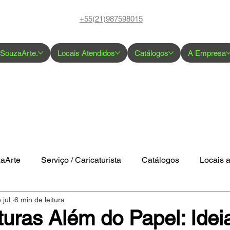
+55(21)987598015
 SouzaArte.
Locais Atendidos
Catálogos
A Empresa
zaArte
Serviço / Caricaturista
Catálogos
Locais 
 jul.
6 min de leitura
uras Além do Papel: Idei