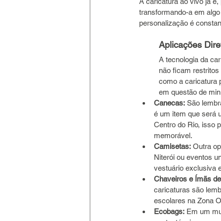
A caricatura ao vivo já é
transformando-a em algo a
personalização é constan
Aplicações Dire
A tecnologia da car
não ficam restrito
como a caricatura 
em questão de min
Canecas:
 São lembr
é um item que será u
Centro do Rio, isso 
memorável.
Camisetas:
 Outra o
Niterói ou eventos u
vestuário exclusiva 
Chaveiros e Ímãs de
caricaturas são lemb
escolares na Zona O
Ecobags:
 Em um mun