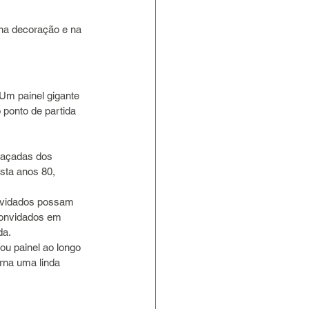
 na decoração e na 
m painel gigante 
 ponto de partida 
raçadas dos 
sta anos 80, 
onvidados possam 
 convidados em 
da.
u painel ao longo 
orna uma linda 