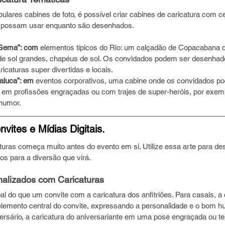
lares cabines de foto, é possível criar cabines de caricatura com c
 possam usar enquanto são desenhados.
 Gema”: com
 elementos típicos do Rio: um calçadão de Copacabana d
 de sol grandes, chapéus de sol. Os convidados podem ser desenha
icaturas super divertidas e locais.
aluca”: em
 eventos corporativos, uma cabine onde os convidados p
em profissões engraçadas ou com trajes de super-heróis, por exempl
 humor.
vites e Mídias Digitais.
turas começa muito antes do evento em si. Utilize essa arte para des
os para a diversão que virá.
nalizados com Caricaturas
 do que um convite com a caricatura dos anfitriões. Para casais, a 
elemento central do convite, expressando a personalidade e o bom hu
versário, a caricatura do aniversariante em uma pose engraçada ou t