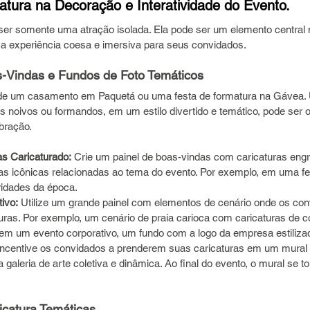
atura na Decoração e Interatividade do Evento.
 ser somente uma atração isolada. Ela pode ser um elemento central
uma experiência coesa e imersiva para seus convidados.
s-Vindas e Fundos de Foto Temáticos
de um casamento em Paquetá ou uma festa de formatura na Gávea. U
 noivos ou formandos, em um estilo divertido e temático, pode ser o
ebração.
as Caricaturado:
 Crie um painel de boas-vindas com caricaturas eng
uras icônicas relacionadas ao tema do evento. Por exemplo, em uma fe
ridades da época.
tivo:
 Utilize um grande painel com elementos de cenário onde os c
aturas. Por exemplo, um cenário de praia carioca com caricaturas de
 em um evento corporativo, um fundo com a logo da empresa estiliza
Incentive os convidados a prenderem suas caricaturas em um mural o
 galeria de arte coletiva e dinâmica. Ao final do evento, o mural se t
icatura Temáticas