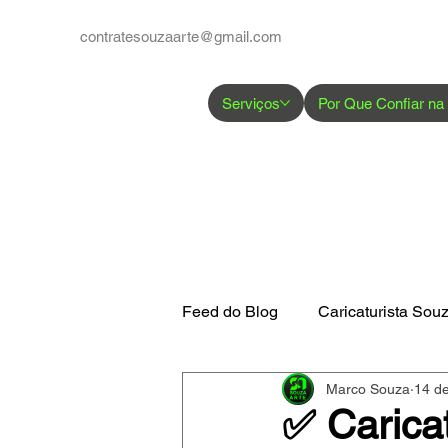
contratesouzaarte@gmail.com
Serviços
Por Que Confiar na
Feed do Blog
Caricaturista Sou
Marco Souza
14 de
Google Perfil de Empresas
✅ Caricat