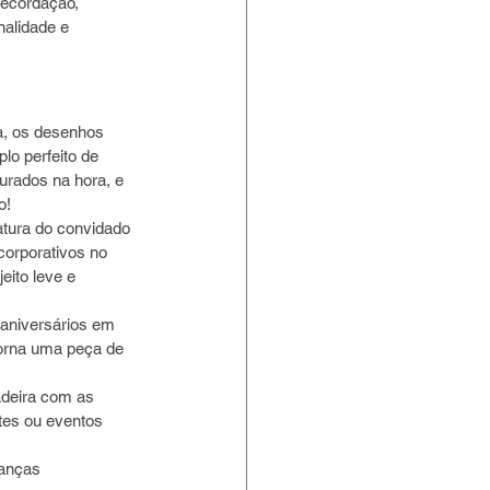
recordação, 
nalidade e 
la, os desenhos 
o perfeito de 
urados na hora, e 
o!
tura do convidado 
corporativos no 
ito leve e 
 aniversários em 
torna uma peça de 
deira com as 
tes ou eventos 
anças 