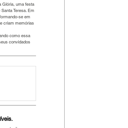
 Glória, uma festa 
 Santa Teresa. Em 
sformando-se em 
a e criam memórias 
trando como essa 
 seus convidados 
veis.