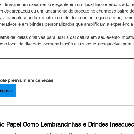
l! Imagine um casamento elegante em um local lindo e arborizado na
 em Jacarepaguá ou um lançamento de produto no charmoso bairro de
 a caricatura pode ir muito além do desenho entregue na mão, tran
nterativos e em brindes personalizados que amplificam a experiênci
gama de ideias criativas para usar a caricatura em seu evento, mos
onto focal de diversão, personalização e um toque inesquecível para
ote premium em canecas
omprar
do Papel Como Lembrancinhas e Brindes Inesquecí