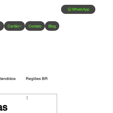
WhatsApp
Cartão
Contato
Blog
atendidos
Regiões BR
as