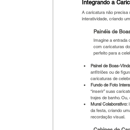
Integrando a Caric
A caricatura não precisa
interatividade, criando 
Painéis de Boa
Imagine a entrada 
com caricaturas dos
perfeito para a cel
Painel de Boas-Vind
anfitriões ou de fig
caricaturas de celeb
Fundo de Foto Intera
“inserir” suas caric
trajes de banho. Ou,
Mural Colaborativo:
 
da festa, criando uma
recordação visual.
Cabines de Car