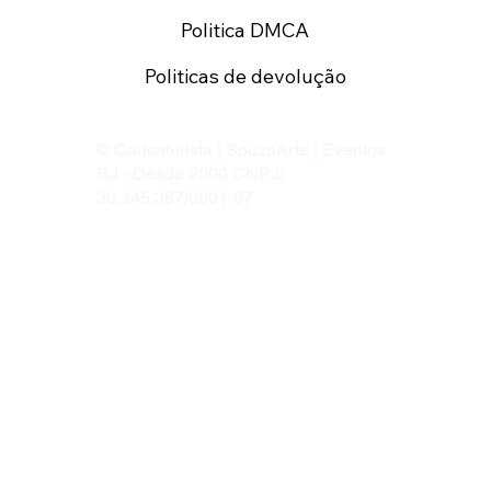
Politica DMCA
Politicas de devolução
© Caricaturista | SouzaArte | Eventos
RJ - Desde 2000 CNPJ:
30.245.387/0001-07