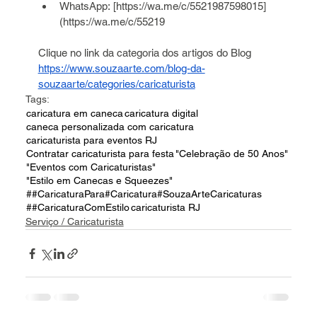
WhatsApp: [
https://wa.me/c/5521987598015]
(https://wa.me/c/55219
Clique no link da categoria dos artigos do Blog 
https://www.souzaarte.com/blog-da-
souzaarte/categories/caricaturista
Tags:
caricatura em caneca
caricatura digital
caneca personalizada com caricatura
caricaturista para eventos RJ
Contratar caricaturista para festa
"Celebração de 50 Anos"
"Eventos com Caricaturistas"
"Estilo em Canecas e Squeezes"
##CaricaturaPara#Caricatura#SouzaArteCaricaturas
##CaricaturaComEstilo
caricaturista RJ
Serviço / Caricaturista