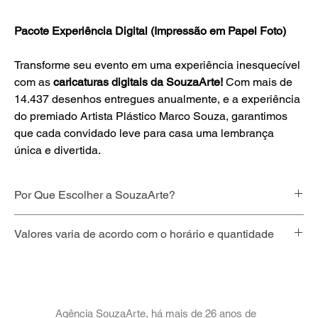
Pacote Experiência Digital (Impressão em Papel Foto) 
Transforme seu evento em uma experiência inesquecível 
com as
caricaturas
digitais
 da 
SouzaArte!
 Com mais de 
14.437 desenhos entregues anualmente, e a experiência 
do premiado Artista Plástico Marco Souza, garantimos 
que cada convidado leve para casa uma lembrança 
única e divertida.
Por Que Escolher a SouzaArte?
Com 26 anos de experiência e pioneirismo na introdução do 
Valores varia de acordo com o horário e quantidade
desenho digital em eventos no Rio de Janeiro, a SouzaArte é 
líder e referência em caricaturas. Somos a escolha ideal para 
Adquira seu pacote SouzaArte com flexibilidade! Parcelamos 
quem busca profissionalismo, inovação e alta qualidade.
em até 12x no cartão de crédito via PIX do PicPay.
Caricaturas: Digitais, coloridas, individuais ou de casal.
Valores varia conforme o horário e quantidade.
Técnica: Impressão de alta qualidade em papel 
Para solicitar seu orçamento e ter acesso aos valores, que 
fotográfico, garantindo cores vibrantes e durabilidade.
Agência SouzaArte, há mais de 26 anos de