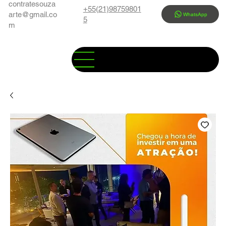
contratesouza
+55(21)98759801
arte@gmail.co
WhatsApp
5
m