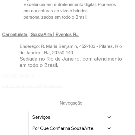
variam conforme a quantidade de horas e o número de 
Dimensões: As caricaturas são impressas no formato 
Excelência em entretenimento digital. Pioneiros
caricaturas, entre em contato conosco!
padrão de 13 cm x 18 cm.
em caricaturas ao vivo e brindes
Clique aqui e nos chame no WhatsApp!
Equipamento Completo: Levamos toda a estrutura 
personalizados em todo o Brasil.
necessária para o local do evento, incluindo mesa, 
impressoras, papel fotográfico e todos os materiais 
Caricaturista | SouzaArte
| Eventos RJ
inclusos no pacote.
Pioneirismo: Fomos os primeiros a oferecer caricatura 
Endereço: R. Maria Benjamin, 452-103 - Pilares, Rio
digital com impressão em tempo real no Rio de Janeiro.
de Janeiro - RJ, 20750-140
Equipe Especializada: Contamos com um time de 
Sediada no Rio de Janeiro, com atendimento
caricaturistas altamente experiente e uniformizado 
em todo o Brasil.
desde o ano 2000, pronto para atender seus 
convidados com agilidade e simpatia.
(21) 98759-8015
contratesouzaarte@gmail.com
Navegação
Serviços
Por Que Confiar na SouzaArte.