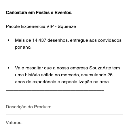
Caricatura em Festas e Eventos.
Pacote Experiência VIP - Squeeze
Mais de 14.437 desenhos, entregue aos convidados 
por ano.
______________________________________ 
Vale ressaltar que a nossa 
empresa SouzaArte
 tem 
uma história sólida no mercado, acumulando 26 
anos de experiência e especialização na área.
______________________________________ 
Descrição do Produto:
Quantidades mínimo de horas contratadas a partir de 3 
Valores:
horas de evento. 