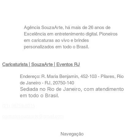
garrafinha squeeze branca.
Valores varia conforme o horário e quantidade.
Material: alumínio branco. 
Nossa maior propaganda vem de recomendações, e retorno de 
Volume: 325ml. 
clientes recorrentes felizes. 👏👏👏
Dimensões do produto: Alt: 9,6 cm | diâmetro.: 8 cm
----------------------------------------------
Agência SouzaArte, há mais de 26 anos de
Adquira seu pacote SouzaArte com flexibilidade! Parcelamos 
Excelência em entretenimento digital. Pioneiros
em até 12x no cartão de crédito via PIX do PicPay.
em caricaturas ao vivo e brindes
----------------------------------------------
personalizados em todo o Brasil.
Para solicitar seu orçamento e ter acesso aos valores, que 
variam conforme a quantidade de horas e o número de 
caricaturas, entre em contato conosco!
Caricaturista | SouzaArte
| Eventos RJ
Clique aqui e nos chame no WhatsApp!
Endereço: R. Maria Benjamin, 452-103 - Pilares, Rio
de Janeiro - RJ, 20750-140
Sediada no Rio de Janeiro, com atendimento
em todo o Brasil.
(21) 98759-8015
contratesouzaarte@gmail.com
Navegação