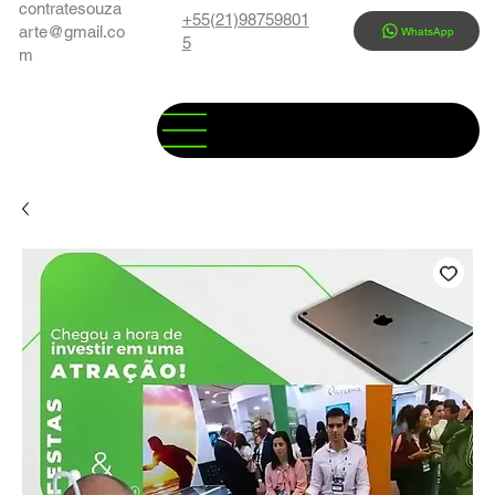
contratesouza
+55(21)98759801
arte@gmail.co
WhatsApp
5
m