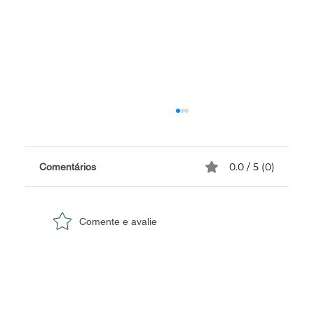
0.0 / 5 (0)
Comentários
Comente e avalie
✅ Caricatura ao Vivo: Engajamento e
Memória para o Seu Evento Corporativo.