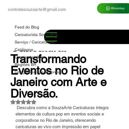
WhatsApp
contratesouzaarte@gmail.com
Feed do Blog
Marco Souza
14 de jul.
3 min de leitura
Feed do Blog
✅ Cultura Pop e
Caricaturista SouzaArte
Serviço / Caricaturista
Caricatura:
Catálogos
Transformando
Locais atendidos
Regiões BR
Eventos no Rio de
Google Perfil de Empresas
Janeiro com Arte e
Diversão.
Avaliado com NaN de 5 estrelas.
 Descubra como a SouzaArte Caricaturas integra 
elementos da cultura pop em eventos sociais e 
corporativos no Rio de Janeiro, oferecendo 
caricaturas ao vivo com impressão em papel 