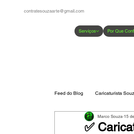
contratesouzaarte@gmail.com
Serviços
Por Que Conf
Feed do Blog
Caricaturista Sou
Marco Souza
15 de
Google Perfil de Empresas
✅ Carica