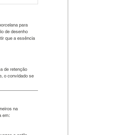
porcelana para 
io de desenho 
tir que a essência 
a de retenção 
e, o convidado se 
eiros na 
ta em: