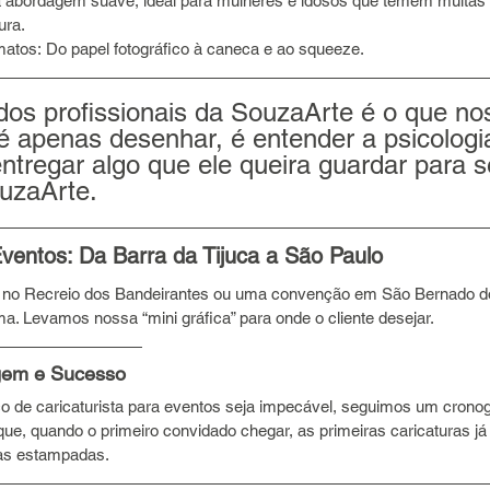
a abordagem suave, ideal para mulheres e idosos que temem muitas v
ura.
matos: Do papel fotográfico à caneca e ao squeeze.
dos profissionais da SouzaArte é o que n
é apenas desenhar, é entender a psicologi
ntregar algo que ele queira guardar para 
uzaArte.
ventos: Da Barra da Tijuca a São Paulo
 no Recreio dos Bandeirantes ou uma convenção em São Bernado 
a. Levamos nossa “mini gráfica” para onde o cliente desejar.
gem e Sucesso
iço de caricaturista para eventos seja impecável, seguimos um crono
ue, quando o primeiro convidado chegar, as primeiras caricaturas já
as estampadas.