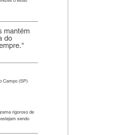
ezes o estilo 
os mantém 
a do 
sempre." 
do Campo (SP) 
grama rigoroso de 
 estejam sendo 