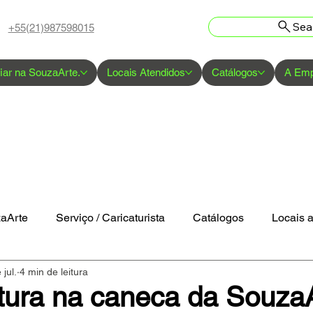
Sea
+55(21)987598015
iar na SouzaArte.
Locais Atendidos
Catálogos
A Em
zaArte
Serviço / Caricaturista
Catálogos
Locais 
 jul.
4 min de leitura
tura na caneca da Souza