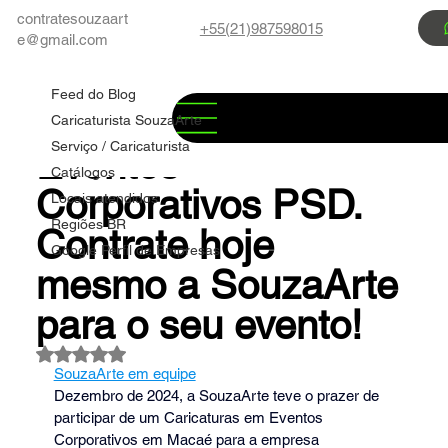
contratesouzaart
+55(21)987598015
e@gmail.com
Feed do Blog
Marco Souza
13 de jul.
3 min de leitura
Feed do Blog
✅ 🚀 Caricaturas em
Caricaturista SouzaArte
Serviço / Caricaturista
Eventos
Catálogos
Corporativos PSD.
Locais atendidos
Regiões BR
Contrate hoje
Google Perfil de Empresas
mesmo a SouzaArte
para o seu evento!
Avaliado com NaN de 5 estrelas.
SouzaArte em equipe
Dezembro de 2024, a SouzaArte teve o prazer de 
participar de um Caricaturas em Eventos 
Corporativos em Macaé para a empresa 