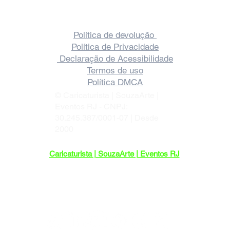
✅ Caricatura ao Vivo: Engajamento e
Memória para o Seu Evento Corporativo.
Política de devolução
Política de Privacidade
Declaração de Acessibilidade
Termos de uso
Política DMCA
© Caricaturista | SouzaArte |
Eventos RJ - CNPJ:
30.245.387/0001-07 | Desde
2000
Caricaturista | SouzaArte | Eventos RJ
Endereço: R. Maria Benjamin, 452-103 -
Pilares, Rio de Janeiro - RJ, 20750-140
Sediada no Rio de Janeiro, com
atendimento em todo o Brasil.