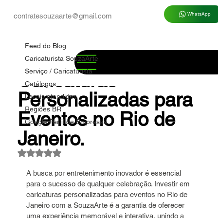
WhatsApp
contratesouzaarte@gmail.com
Feed do Blog
Marco Souza
há 6 dias
3 min de leitura
Feed do Blog
✅ Guia Completo de
Caricaturista SouzaArte
Serviço / Caricaturista
Caricaturas
Catálogos
Personalizadas para
Locais atendidos
Regiões BR
Eventos no Rio de
Google Perfil de Empresas
Janeiro.
Avaliado com NaN de 5 estrelas.
A busca por entretenimento inovador é essencial 
para o sucesso de qualquer celebração. Investir em 
caricaturas personalizadas para eventos no Rio de 
Janeiro com a SouzaArte é a garantia de oferecer 
uma experiência memorável e interativa, unindo a 