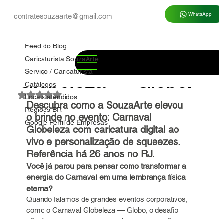
WhatsApp
contratesouzaarte@gmail.com
Feed do Blog
Marco Souza
15 de jul.
5 min de leitura
Feed do Blog
🎭 Carnaval
Caricaturista SouzaArte
Serviço / Caricaturista
Globeleza — Globo.
Catálogos
Avaliado com NaN de 5 estrelas.
Locais atendidos
Descubra como a SouzaArte elevou 
Regiões BR
o brinde no evento: Carnaval 
Google Perfil de Empresas
Globeleza com caricatura digital ao 
vivo e personalização de squeezes. 
Referência há 26 anos no RJ. 
Você já parou para pensar como transformar a 
energia do Carnaval em uma lembrança física 
eterna?
Quando falamos de grandes eventos corporativos, 
como o Carnaval Globeleza — Globo, o desafio 