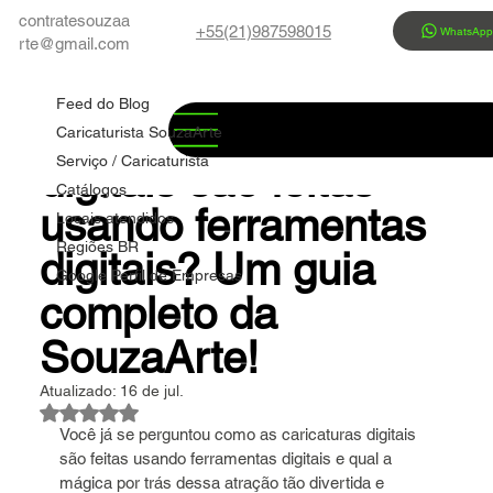
contratesouzaa
+55(21)987598015
WhatsAp
rte@gmail.com
Feed do Blog
Marco Souza
13 de jul.
10 min de leitura
Feed do Blog
Como as caricaturas
Caricaturista SouzaArte
Serviço / Caricaturista
digitais são feitas
Catálogos
usando ferramentas
Locais atendidos
Regiões BR
digitais? Um guia
Google Perfil de Empresas
completo da
SouzaArte!
Atualizado:
16 de jul.
Avaliado com NaN de 5 estrelas.
Você já se perguntou como as caricaturas digitais 
são feitas usando ferramentas digitais e qual a 
mágica por trás dessa atração tão divertida e 