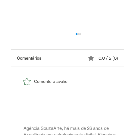
0.0 / 5 (0)
Comentários
Comente e avalie
✅ Caricaturistas para Eventos
Corporativos no RJ: Agregue Valor e
Humor à Sua Marca com a SouzaArte.
Agência SouzaArte, há mais de 26 anos de
Excelência em entretenimento digital. Pioneiros