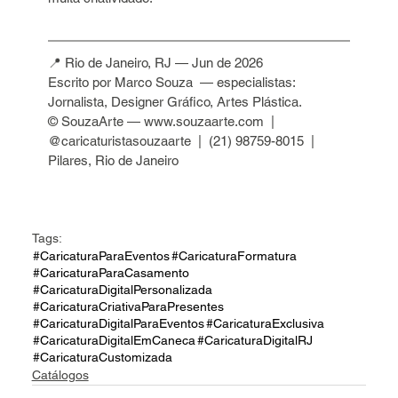
📍 Rio de Janeiro, RJ — Jun de 2026
Escrito por Marco Souza  — especialistas: 
Jornalista, Designer Gráfico, Artes Plástica.
© SouzaArte — www.souzaarte.com  |  
@caricaturistasouzaarte  |  (21) 98759-8015  |  
Pilares, Rio de Janeiro 
Tags:
#CaricaturaParaEventos
#CaricaturaFormatura
#CaricaturaParaCasamento
#CaricaturaDigitalPersonalizada
#CaricaturaCriativaParaPresentes
#CaricaturaDigitalParaEventos
#CaricaturaExclusiva
#CaricaturaDigitalEmCaneca
#CaricaturaDigitalRJ
#CaricaturaCustomizada
Catálogos