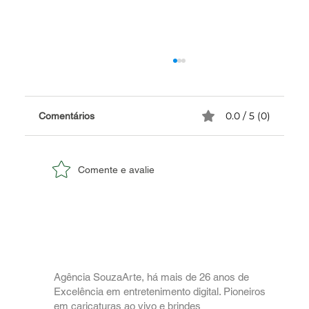
0.0 / 5 (0)
Comentários
Comente e avalie
50 Totens de Formatura: Uma Encomenda
Personalizada para Formandos no Rio de
Janeiro.
Agência SouzaArte, há mais de 26 anos de
Excelência em entretenimento digital. Pioneiros
em caricaturas ao vivo e brindes