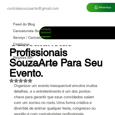
WhatsApp
contratesouzaarte@gmail.com
Feed do Blog
Marco Souza
15 de jul.
4 min de leitura
Feed do Blog
✅ Como Contratar
Caricaturista SouzaArte
Serviço / Caricaturista
Caricaturistas
Catálogos
Profissionais
Locais atendidos
Regiões BR
SouzaArte Para Seu
Google Perfil de Empresas
Evento.
Avaliado com NaN de 5 estrelas.
Organizar um evento inesquecível envolve muitos 
detalhes, e o entretenimento é um dos pontos-
chave para garantir que seus convidados saiam 
com um sorriso no rosto. Uma forma criativa e 
divertida de animar qualquer festa, congresso ou 
reunião é com caricaturistas profissionais. 