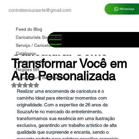
WhatsApp
contratesouzaarte@gmail.com
Feed do Blog
Marco Souza
há 6 dias
3 min de leitura
Feed do Blog
✅ Encomenda de
Caricaturista SouzaArte
Serviço / Caricaturista
Caricatura: Como
Catálogos
Transformar Você em
Locais atendidos
Regiões BR
Arte Personalizada
Google Perfil de Empresas
Avaliado com NaN de 5 estrelas.
Realizar uma encomenda de caricatura é o 
caminho ideal para eternizar momentos com 
originalidade. Com a expertise de 26 anos da 
SouzaArte no mercado do entretenimento, 
transformamos sua essência em uma ilustração 
exclusiva, garantindo um trabalho artístico de alta 
qualidade que surpreende e encanta, sendo o 
presente perfeito para celebrar ocasiões especiais 