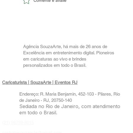
Comente e avalie
✅ Caricatura Personalizada e os
Benefícios da Squeeze.
Agência SouzaArte, há mais de 26 anos de
Excelência em entretenimento digital. Pioneiros
em caricaturas ao vivo e brindes
personalizados em todo o Brasil.
Caricaturista | SouzaArte
| Eventos RJ
Endereço: R. Maria Benjamin, 452-103 - Pilares, Rio
de Janeiro - RJ, 20750-140
Sediada no Rio de Janeiro, com atendimento
em todo o Brasil.
(21) 98759-8015
contratesouzaarte@gmail.com