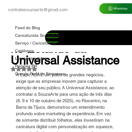
WhatsApp
contratesouzaarte@gmail.com
Feed do Blog
Marco Souza
26 de jul.
4 min de leitura
Feed do Blog
✅ Caricatura ao Vivo
Caricaturista SouzaArte
Serviço / Caricaturista
no Estande da
Catálogos
Universal Assistance
Locais atendidos
Regiões BR
Avaliado com NaN de 5 estrelas.
Google Perfil de Empresas
A Expo ABAV, um palco de grandes negócios, 
exige que as empresas inovem para capturar a 
atenção de seu público. A Universal Assistance, ao 
contratar a SouzaArte para uma ação de três dias 
(8, 9 e 10 de outubro de 2025), no Riocentro, na 
Barra da Tijuca, demonstrou um entendimento 
profundo sobre marketing de experiência. Em vez 
de somente distribuir folhetos, eles investiram na 
caricatura digital com personalização em squeeze, 