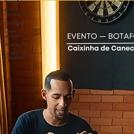
SouzaArte
Serviço /
Caricaturista
Catálogos
Locais
atendidos
Regiões BR
Google Perfil de
Empresas