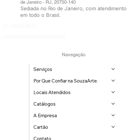
Endereço: R. Maria Benjamin, 452-103 - Pilares, Rio
de Janeiro - RJ, 20750-140
Sediada no Rio de Janeiro, com atendimento
em todo o Brasil.
(21) 98759-8015
contratesouzaarte@gmail.com
Navegação
Serviços
Por Que Confiar na SouzaArte.
Locais Atendidos
Catálogos
A Empresa
Cartão