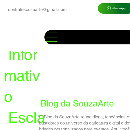
WhatsApp
contratesouzaarte@gmail.com
Infor
mativ
o
Blog da SouzaArte
Escla
O Blog da SouzaArte reúne dicas, tendências e
bastidores do universo da caricatura digital e do
brindes personalizados para eventos. Aqui você