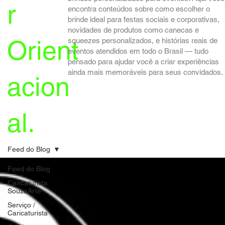
r
encontra conteúdos sobre como escolher o
brinde ideal para festas sociais e corporativas,
novidades de produtos como canecas e
Orient
squeezes personalizados, e histórias reais de
eventos atendidos em todo o Brasil — tudo
pensado para ajudar você a criar experiências
ainda mais memoráveis para seus convidados.
acion
al.
Feed do Blog
Feed do Blog
Caricaturista
SouzaArte
Serviço /
Caricaturista