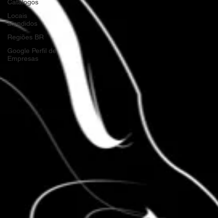
Catálogos
Locais
atendidos
Regiões BR
Google Perfil de
Empresas