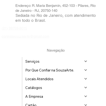
Agência SouzaArte, há mais de 26 anos de
Excelência em entretenimento digital. Pioneiros
em caricaturas ao vivo e brindes
personalizados em todo o Brasil.
Caricaturista | SouzaArte
| Eventos RJ
Endereço: R. Maria Benjamin, 452-103 - Pilares, Rio
de Janeiro - RJ, 20750-140
Sediada no Rio de Janeiro, com atendimento
em todo o Brasil.
(21) 98759-8015
contratesouzaarte@gmail.com
Navegação
Serviços