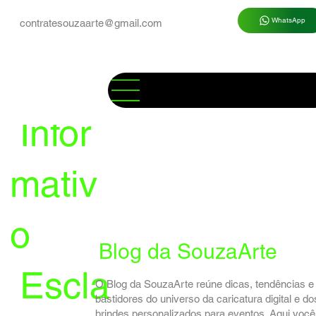
WhatsApp
contratesouzaarte@gmail.com
Infor
mativ
o
Blog da SouzaArte
Escla
O Blog da SouzaArte reúne dicas, tendências e
bastidores do universo da caricatura digital e do
brindes personalizados para eventos. Aqui você