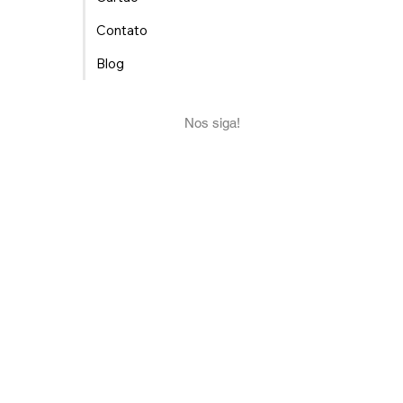
Por Que Confiar na SouzaArte.
Locais Atendidos
Catálogos
A Empresa
Cartão
Contato
Blog
Nos siga!
Facebook
YouTube
Instagram