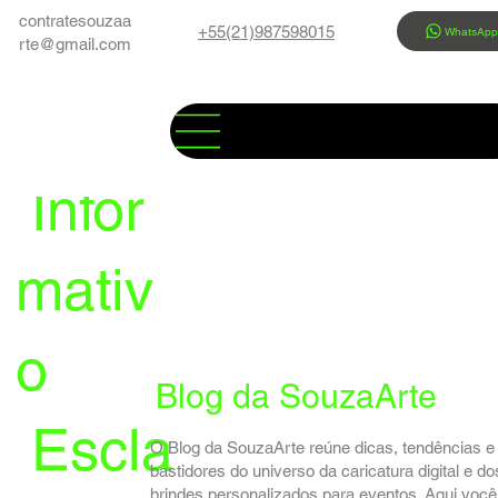
contratesouzaa
+55(21)987598015
WhatsAp
rte@gmail.com
Infor
mativ
o
Blog da SouzaArte
Escla
O Blog da SouzaArte reúne dicas, tendências e
bastidores do universo da caricatura digital e do
brindes personalizados para eventos. Aqui você