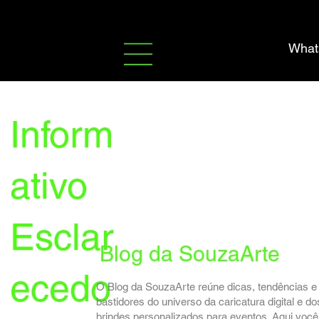
What
Inform
ativo
Esclar
Blog da SouzaArte
ecedo
O Blog da SouzaArte reúne dicas, tendências e
bastidores do universo da caricatura digital e do
brindes personalizados para eventos. Aqui você