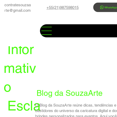
contratesouzaa
+55(21)987598015
WhatsAp
rte@gmail.com
Infor
mativ
o
Blog da SouzaArte
Escla
O Blog da SouzaArte reúne dicas, tendências e
bastidores do universo da caricatura digital e do
brindes personalizados para eventos. Aqui você