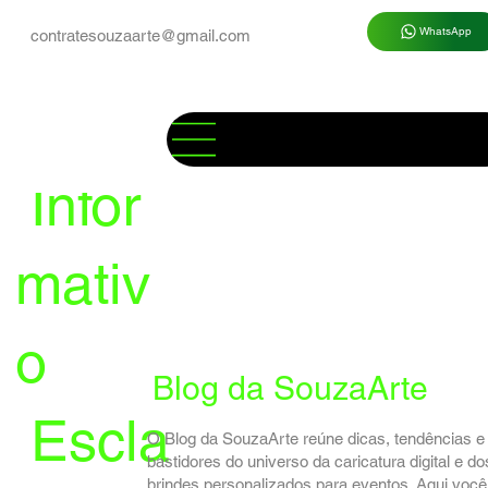
WhatsApp
contratesouzaarte@gmail.com
Infor
mativ
o
Blog da SouzaArte
Escla
O Blog da SouzaArte reúne dicas, tendências e
bastidores do universo da caricatura digital e do
brindes personalizados para eventos. Aqui você