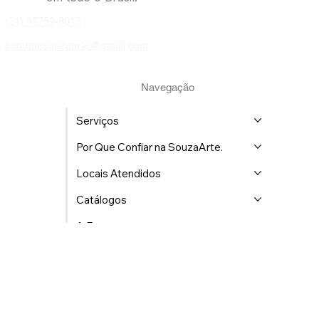
Sediada no Rio de Janeiro, com atendimento
em todo o Brasil.
(21) 98759-8015
contratesouzaarte@gmail.com
Navegação
Serviços
Por Que Confiar na SouzaArte.
Locais Atendidos
Catálogos
A Empresa
Cartão
Contato