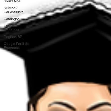
SouzaArte
Serviço /
Caricaturista
Catálogos
Locais
atendidos
Regiões BR
Google Perfil de
Empresas