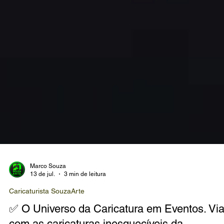
Marco Souza
13 de jul.
3 min de leitura
Caricaturista SouzaArte