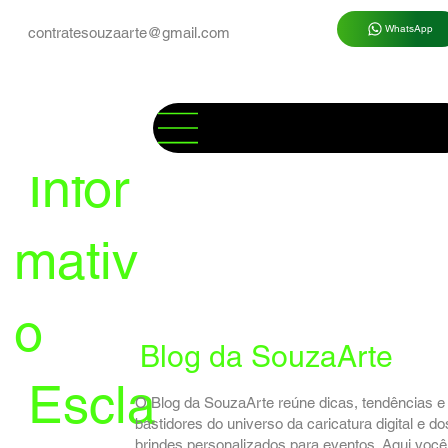
WhatsApp
contratesouzaarte@gmail.com
Infor
mativ
o
Blog da SouzaArte
Escla
O Blog da SouzaArte reúne dicas, tendências e
bastidores do universo da caricatura digital e do
brindes personalizados para eventos. Aqui você