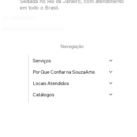
Endereço: R. Maria Benjamin, 452-103 - Pilares, Rio
de Janeiro - RJ, 20750-140
Sediada no Rio de Janeiro, com atendimento
em todo o Brasil.
(21) 98759-8015
contratesouzaarte@gmail.com
Navegação
Serviços
Por Que Confiar na SouzaArte.
Locais Atendidos
Catálogos
A Empresa
Cartão