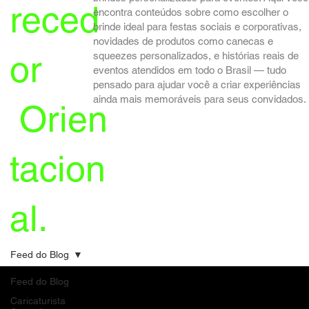
reced
encontra conteúdos sobre como escolher o
brinde ideal para festas sociais e corporativas,
novidades de produtos como canecas e
or
squeezes personalizados, e histórias reais de
eventos atendidos em todo o Brasil — tudo
pensado para ajudar você a criar experiências
ainda mais memoráveis para seus convidados.
Orien
tacion
al.
Feed do Blog
Feed do Blog
Caricaturista