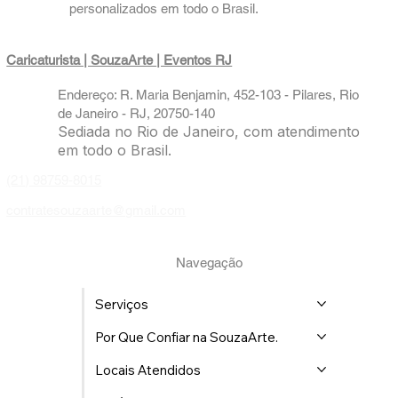
Agência SouzaArte, há mais de 26 anos de
Excelência em entretenimento digital. Pioneiros
em caricaturas ao vivo e brindes
personalizados em todo o Brasil.
Caricaturista | SouzaArte
| Eventos RJ
Endereço: R. Maria Benjamin, 452-103 - Pilares, Rio
de Janeiro - RJ, 20750-140
Sediada no Rio de Janeiro, com atendimento
em todo o Brasil.
(21) 98759-8015
contratesouzaarte@gmail.com
Navegação
Serviços
Por Que Confiar na SouzaArte.