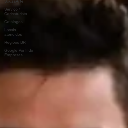
SouzaArte
Serviço /
Caricaturista
Catálogos
Locais
atendidos
Regiões BR
Google Perfil de
Empresas