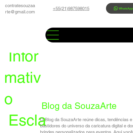
contratesouzaa
+55(21)987598015
WhatsAp
rte@gmail.com
Infor
mativ
o
Blog da SouzaArte
Escla
O Blog da SouzaArte reúne dicas, tendências e
bastidores do universo da caricatura digital e do
brindes personalizados para eventos. Aqui você