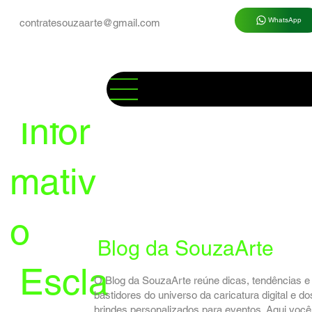
WhatsApp
contratesouzaarte@gmail.com
Infor
mativ
o
Blog da SouzaArte
Escla
O Blog da SouzaArte reúne dicas, tendências e
bastidores do universo da caricatura digital e do
brindes personalizados para eventos. Aqui você