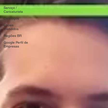
SouzaArte
Serviço /
Caricaturista
Catálogos
Locais
atendidos
Regiões BR
Google Perfil de
Empresas