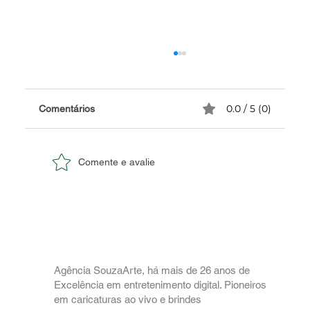
0.0 / 5 (0)
Comentários
Comente e avalie
✅ Agência de Entretenimento para
Eventos Corporativos com Caricatura ao
Vivo no RJ.
Agência SouzaArte, há mais de 26 anos de
Excelência em entretenimento digital. Pioneiros
em caricaturas ao vivo e brindes