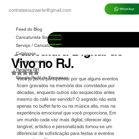
WhatsApp
contratesouzaarte@gmail.com
Feed do Blog
Marco Souza
28 de jul.
6 min de leitura
Feed do Blog
✅ Artista de
Caricaturista SouzaArte
Serviço / Caricaturista
Caricatura Digital ao
Catálogos
Vivo no RJ.
Locais atendidos
Regiões BR
Avaliado com NaN de 5 estrelas.
Google Perfil de Empresas
Você já parou para pensar por que alguns eventos 
ficam gravados na memória dos convidados por 
décadas, enquanto outros são esquecidos antes 
mesmo do café ser servido? O segredo não está 
apenas no buffet farto ou na música alta, mas na 
experiência emocional que você proporciona. Em 
um mundo cada vez mais digital, oferecer algo 
tangível, artístico e personalizado tornou-se um 
diferencial de sofisticação para festas e eventos 