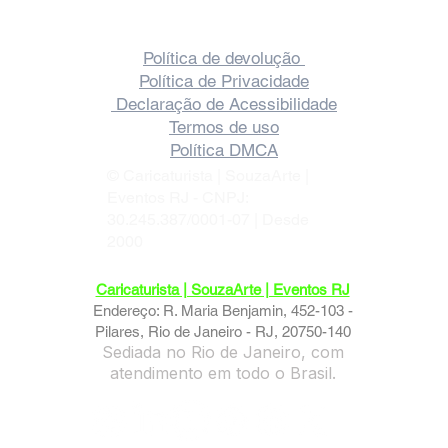
✅ Agência de Entretenimento para
Eventos Corporativos com Caricatura ao
Política de devolução
Vivo no RJ.
Política de Privacidade
Declaração de Acessibilidade
Termos de uso
Política DMCA
© Caricaturista | SouzaArte |
Eventos RJ - CNPJ:
30.245.387/0001-07 | Desde
2000
Caricaturista | SouzaArte | Eventos RJ
Endereço: R. Maria Benjamin, 452-103 -
Pilares, Rio de Janeiro - RJ, 20750-140
Sediada no Rio de Janeiro, com
atendimento em todo o Brasil.