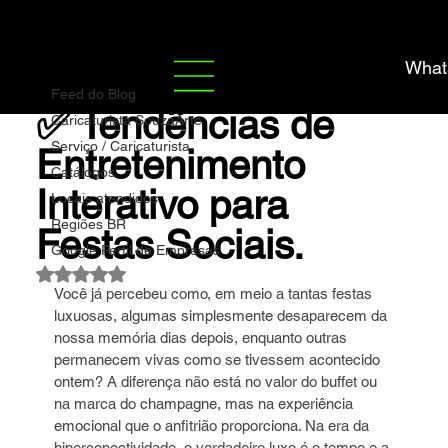
Feed do Blog
What
Marco Souza
28 de jul.
4 min de leitura
Feed do Blog
✅ Tendências de
Caricaturista SouzaArte
Serviço / Caricaturista
Entretenimento
Catálogos
Interativo para
Locais atendidos
Regiões BR
Festas Sociais.
Google Perfil de Empresas
Avaliado com NaN de 5 estrelas.
Você já percebeu como, em meio a tantas festas 
luxuosas, algumas simplesmente desaparecem da 
nossa memória dias depois, enquanto outras 
permanecem vivas como se tivessem acontecido 
ontem? A diferença não está no valor do buffet ou 
na marca do champagne, mas na experiência 
emocional que o anfitrião proporciona. Na era da 
hiperconectividade, o verdadeiro luxo é o tempo e a 