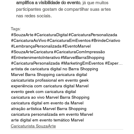
amplifica a visibilidade do evento
, já que muitos 
participantes gostam de compartilhar suas artes 
nas redes sociais.
Tags:
#SouzaArte
#CaricaturaDigital
#CaricaturaPersonalizada
#CaricaturaAoVivo
#CaricaturaEmEventos
#BrindeCriativo
#LembrançaPersonalizada
#EventoMarvel
#SouzaArteCaricatura
#CaricaturaComImpressão
#EntretenimentoInterativo
#MarvelBarraShopping
#CaricaturaPersonalizada #MarketingEmEventos #ExperiênciaInesquecível #SouzaArte
artista de caricatura digital no Barra Shopping
Marvel Barra Shopping caricatura digital
caricaturista profissional em evento geek
experiência com caricatura digital Marvel
evento geek com caricatura digital
caricatura ao vivo Marvel Barra Shopping
caricatura digital em evento da Marvel
atração artística Marvel Barra Shopping
caricatura personalizada em evento Marvel
arte digital em evento temático Marvel
Caricaturista SouzaArte