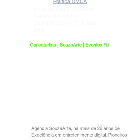
Política DMCA
© Caricaturista | SouzaArte |
Eventos RJ - CNPJ:
30.245.387/0001-07 | Desde
2000
Caricaturista | SouzaArte | Eventos RJ
Endereço: R. Maria Benjamin, 452-103 -
Pilares, Rio de Janeiro - RJ, 20750-140
Sediada no Rio de Janeiro, com
atendimento em todo o Brasil.
Agência SouzaArte, há mais de 26 anos de
Excelência em entretenimento digital. Pioneiros