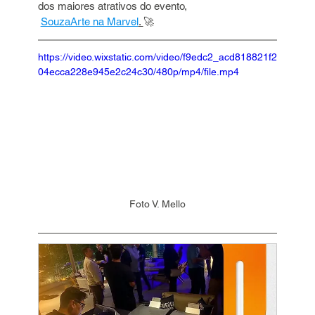
dos maiores atrativos do evento,
SouzaArte na Marvel
. 
🚀
https://video.wixstatic.com/video/f9edc2_acd818821f2
04ecca228e945e2c24c30/480p/mp4/file.mp4
Foto V. Mello