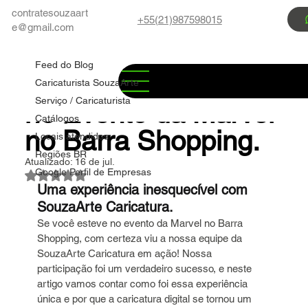
contratesouzaart
+55(21)987598015
e@gmail.com
Feed do Blog
Marco Souza
13 de jul.
3 min de leitura
Feed do Blog
✅ Caricatura Digital
Caricaturista SouzaArte
Serviço / Caricaturista
no Evento da Marvel
Catálogos
no Barra Shopping.
Locais atendidos
Regiões BR
Atualizado:
16 de jul.
Google Perfil de Empresas
Avaliado com NaN de 5 estrelas.
Uma experiência inesquecível com 
SouzaArte Caricatura.
Se você esteve no evento da Marvel no Barra 
Shopping, com certeza viu a nossa equipe da 
SouzaArte Caricatura em ação! Nossa 
participação foi um verdadeiro sucesso, e neste 
artigo vamos contar como foi essa experiência 
única e por que a caricatura digital se tornou um 