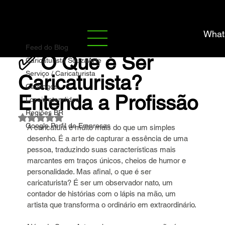
Feed do Blog
What
Marco Souza
26 de jul.
5 min de leitura
Feed do Blog
✅ O Que é Ser
Caricaturista SouzaArte
Serviço / Caricaturista
Caricaturista?
Catálogos
Entenda a Profissão
Locais atendidos
Regiões BR
Avaliado com NaN de 5 estrelas.
Google Perfil de Empresas
A caricatura é muito mais do que um simples 
desenho. É a arte de capturar a essência de uma 
pessoa, traduzindo suas características mais 
marcantes em traços únicos, cheios de humor e 
personalidade. Mas afinal, o que é ser 
caricaturista? É ser um observador nato, um 
contador de histórias com o lápis na mão, um 
artista que transforma o ordinário em extraordinário.