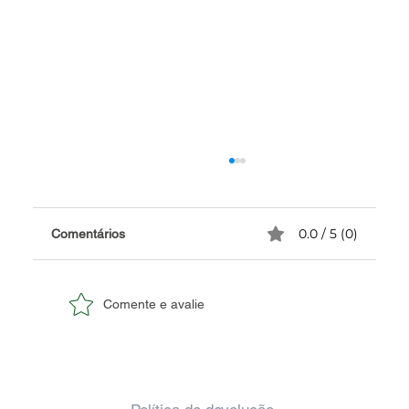
0.0 / 5 (0)
Comentários
Comente e avalie
✅ Quadrinho de Casamento
Personalizado com Caricatura.