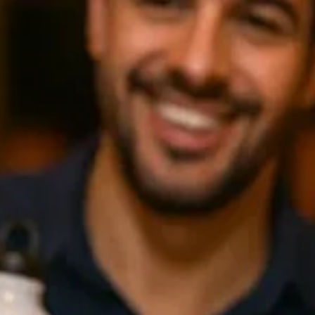
Marco Souza
18 de jul.
6 min de leitura
Locais atendidos
✅ Como Planejar e Executar uma Caricatur
ao Vivo Perfeita em Caneca Personalizada n
Zona Sul do RJ.
Aprenda como planejar e executar uma caricatura ao vivo perfeita 
caneca personalizada na Zona Sul do RJ com a expertise de 26 an
da SouzaArte.