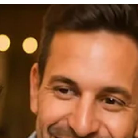
Marco Souza
26 de jul.
5 min de leitura
Regiões BR
✅ O Que é Ser Caricaturista? Entenda a
Profissão