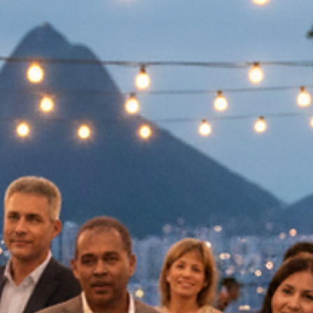
✅ Eternize Momentos com a Arte da
Caricatura SouzaArte.
Descubra como a SouzaArte transforma suas lembranças em obra
únicas. Eternize seus melhores momentos com a exclusiva Arte da
Caricatura SouzaArte!