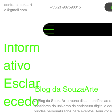
contratesouzaart
+55(21)987598015
e@gmail.com
Inform
ativo
Esclar
Blog da SouzaArte
ecedo
O Blog da SouzaArte reúne dicas, tendências e
bastidores do universo da caricatura digital e do
brindes personalizados para eventos. Aqui você