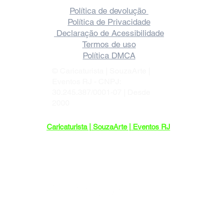
Política de devolução
Política de Privacidade
Declaração de Acessibilidade
Termos de uso
Política DMCA
© Caricaturista | SouzaArte |
Eventos RJ - CNPJ:
30.245.387/0001-07 | Desde
2000
Caricaturista | SouzaArte | Eventos RJ
Endereço: R. Maria Benjamin, 452-103 -
Pilares, Rio de Janeiro - RJ, 20750-140
Sediada no Rio de Janeiro, com
atendimento em todo o Brasil.