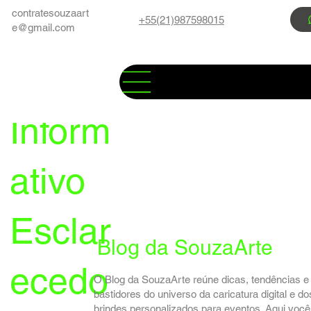
contratesouzaart
+55(21)987598015
e@gmail.com
Inform
ativo
Esclar
Blog da SouzaArte
ecedo
O Blog da SouzaArte reúne dicas, tendências e
bastidores do universo da caricatura digital e do
brindes personalizados para eventos. Aqui você