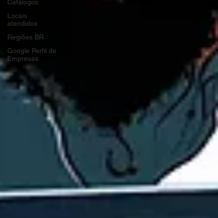
Catálogos
Locais
atendidos
Regiões BR
Google Perfil de
Empresas