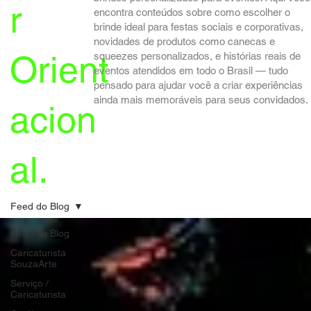
r
encontra conteúdos sobre como escolher o
brinde ideal para festas sociais e corporativas,
novidades de produtos como canecas e
Orient
squeezes personalizados, e histórias reais de
eventos atendidos em todo o Brasil — tudo
pensado para ajudar você a criar experiências
ainda mais memoráveis para seus convidados.
acion
al.
Feed do Blog
Feed do Blog
Caricaturista
SouzaArte
Serviço /
Caricaturista