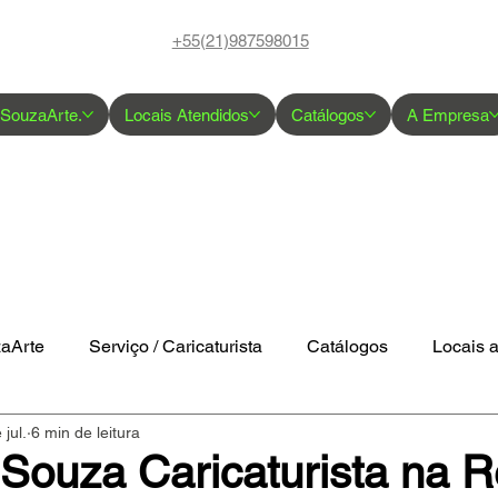
+55(21)987598015
 SouzaArte.
Locais Atendidos
Catálogos
A Empresa
zaArte
Serviço / Caricaturista
Catálogos
Locais 
 jul.
6 min de leitura
Souza Caricaturista na R