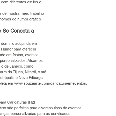
 com diferentes estilos e 
e de mostrar meu trabalho 
nomes do humor gráfico.
 Se Conecta a 
domínio adquirida em 
 Humor para oferecer 
dade em festas, eventos 
 personalizados. Atuamos 
io de Janeiro, como 
ra da Tijuca, Niterói, e até 
trópolis e Nova Friburgo. 
pleta em www.souzaarte.com/caricaturaemeventos.
para Caricaturas [H2]
rte são perfeitas para diversos tipos de eventos:
nças personalizadas para os convidados.