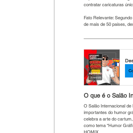
contratar caricaturas ún
Fato Relevante: Segundo o
de mais de 50 países, de
Des
C
O que é o Salão I
O Salão Internacional de
importantes do humor grá
celebra a arte do cartum,
como tema “Humor Gráfico
HQMIX.