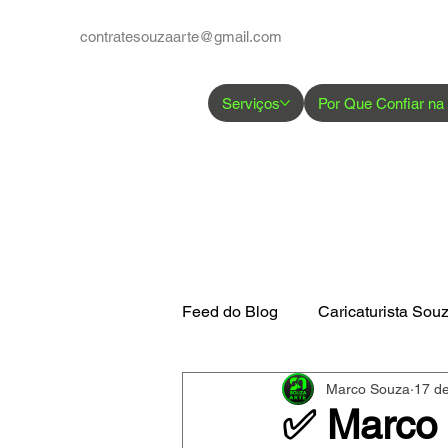
contratesouzaarte@gmail.com
Serviços
Por Que Confiar na
Feed do Blog
Caricaturista Sou
Marco Souza
17 de
Google Perfil de Empresas
✅ Marco 