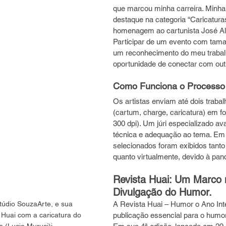
que marcou minha carreira. Minha c
destaque na categoria “Caricatura
homenagem ao cartunista José Alb
Participar de um evento com tamanh
um reconhecimento do meu trabal
oportunidade de conectar com outr
Como Funciona o Processo
Os artistas enviam até dois trabal
(cartum, charge, caricatura) em fo
300 dpi). Um júri especializado aval
técnica e adequação ao tema. Em 
selecionados foram exibidos tanto
quanto virtualmente, devido à pan
Revista Huai: Um Marco 
Divulgação do Humor.
údio SouzaArte, e sua 
A Revista Huai – Humor o Ano Int
 Huai com a caricatura do 
publicação essencial para o humor g