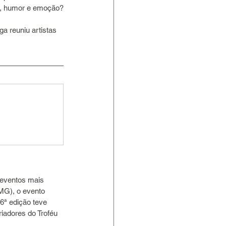
te, humor e emoção?
a reuniu artistas 
 eventos mais 
MG), o evento 
6ª edição teve 
iadores do Troféu 