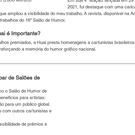
(Lucio Muruci)i. 
Em sua 4ª edição, lançada em 29
2021, fui destaque com uma carica
e ampliou a visibilidade do meu trabalho. A revista, disponível na
trabalhos do 16º Salão de Humor.
ai é Importante? 
balhos premiados, a Huai presta homenagens a cartunistas brasileiros
 reforçando a memória do humor gráfico nacional.
ipar de Salões de 
mo o Salão de Humor de 
enefícios para artistas:
ão para um público global.
 com outros cartunistas e 
sibilidade de prêmios e 