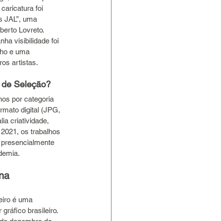
aricatura foi 
s JAL”, uma 
erto Lovreto. 
a visibilidade foi 
ho e uma 
os artistas.
 de Seleção?
hos por categoria 
rmato digital (JPG, 
ia criatividade, 
2021, os trabalhos 
 presencialmente 
demia.
na 
eiro é uma 
ráfico brasileiro. 