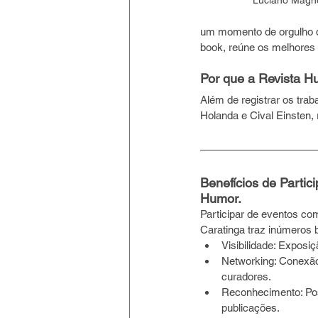
Luciano Magno 
um momento de orgulho qu
book, reúne os melhores 
Por que a Revista Hu
Além de registrar os tra
Holanda e Cival Einsten,
Benefícios de Partic
Humor.
Participar de eventos co
Caratinga traz inúmeros b
Visibilidade: Exposiç
Networking: Conexão
curadores.
Reconhecimento: Pos
publicações.