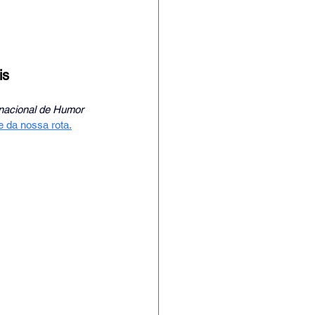
is 
rnacional de Humor 
e da nossa rota
.