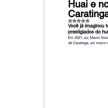
Huai e n
Caratinga
Avaliado com NaN
Você já imaginou 
prestigiados do hu
Em 2021, eu, Marco Souza
de Caratinga
, um marco n