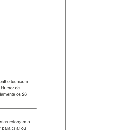
balho técnico e 
e Humor de 
ndamenta os 26 
stas reforçam a 
 para criar ou 