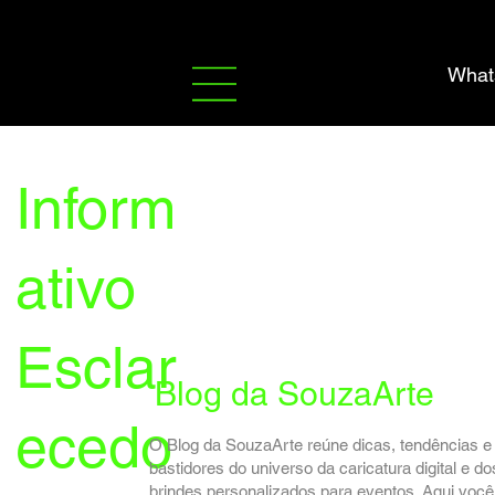
What
Inform
ativo
Esclar
Blog da SouzaArte
ecedo
O Blog da SouzaArte reúne dicas, tendências e
bastidores do universo da caricatura digital e do
brindes personalizados para eventos. Aqui você