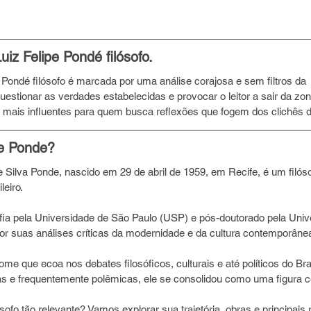
Luiz Felipe Pondé filósofo.
pe Pondé filósofo é marcada por uma análise corajosa e sem filtros da 
stionar as verdades estabelecidas e provocar o leitor a sair da zona
 mais influentes para quem busca reflexões que fogem dos clichês
pe Ponde?
e Silva Ponde, nascido em 29 de abril de 1959, em Recife, é um filósof
eiro. 
ia pela Universidade de São Paulo (USP) e pós-doutorado pela Unive
or suas análises críticas da modernidade e da cultura contemporânea
me que ecoa nos debates filosóficos, culturais e até políticos do Br
vas e frequentemente polêmicas, ele se consolidou como uma figura ce
sofo tão relevante? Vamos explorar sua trajetória, obras e principais 