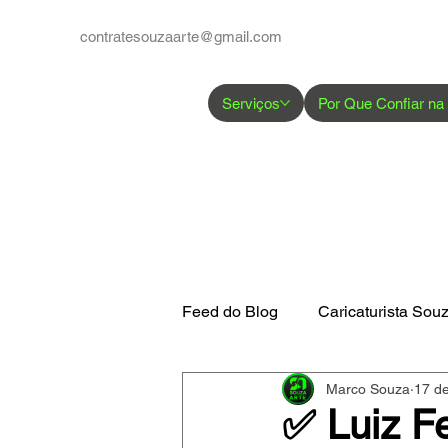
contratesouzaarte@gmail.com
Serviços
Por Que Confiar na
Feed do Blog
Caricaturista Sou
Marco Souza
17 de
Google Perfil de Empresas
✅ Luiz Fe