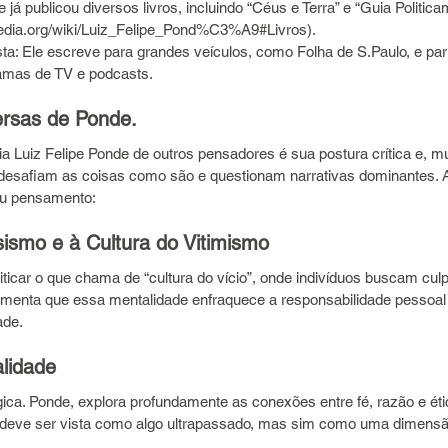
e já publicou diversos livros, incluindo “Céus e Terra” e “Guia Politic
kipedia.org/wiki/Luiz_Felipe_Pond%C3%A9#Livros).
ta: Ele escreve para grandes veículos, como Folha de S.Paulo, e part
amas de TV e podcasts.
ersas de Ponde.
a Luiz Felipe Ponde de outros pensadores é sua postura crítica e, mu
 desafiam as coisas como são e questionam narrativas dominantes. A
eu pensamento:
sismo e à Cultura do Vitimismo
ticar o que chama de “cultura do vício”, onde indivíduos buscam cul
umenta que essa mentalidade enfraquece a responsabilidade pessoa
ade.
alidade
ca. Ponde, explora profundamente as conexões entre fé, razão e étic
o deve ser vista como algo ultrapassado, mas sim como uma dimensã