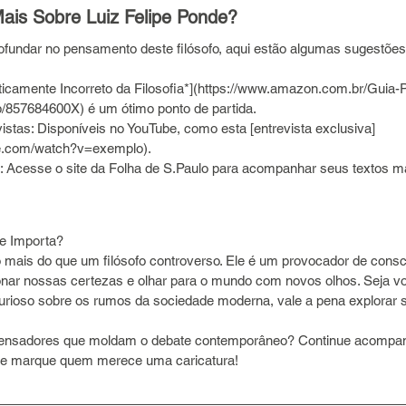
ais Sobre Luiz Felipe Ponde?
fundar no pensamento deste filósofo, aqui estão algumas sugestões
iticamente Incorreto da Filosofia*](https://www.amazon.com.br/Guia-P
dp/857684600X) é um ótimo ponto de partida.
istas: Disponíveis no YouTube, como esta [entrevista exclusiva]
be.com/watch?v=exemplo).
: Acesse o site da Folha de S.Paulo para acompanhar seus textos ma
de Importa?
o mais do que um filósofo controverso. Ele é um provocador de consc
onar nossas certezas e olhar para o mundo com novos olhos. Seja v
curioso sobre os rumos da sociedade moderna, vale a pena explorar s
pensadores que moldam o debate contemporâneo? Continue acompan
e marque quem merece uma caricatura! 