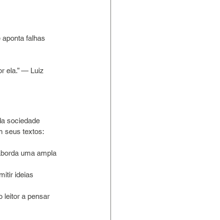
 aponta falhas 
 ela.” — Luiz 
da sociedade 
m seus textos:
 aborda uma ampla 
itir ideias 
leitor a pensar 