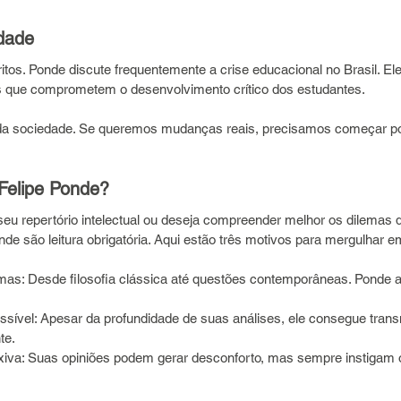
dade
tos. Ponde discute frequentemente a crise educacional no Brasil. Ele
s que comprometem o desenvolvimento crítico dos estudantes.
 da sociedade. Se queremos mudanças reais, precisamos começar por
Felipe Ponde?
eu repertório intelectual ou deseja compreender melhor os dilemas 
de são leitura obrigatória. Aqui estão três motivos para mergulhar e
emas: Desde filosofia clássica até questões contemporâneas. Ponde
essível: Apesar da profundidade de suas análises, ele consegue transm
te.
iva: Suas opiniões podem gerar desconforto, mas sempre instigam o 