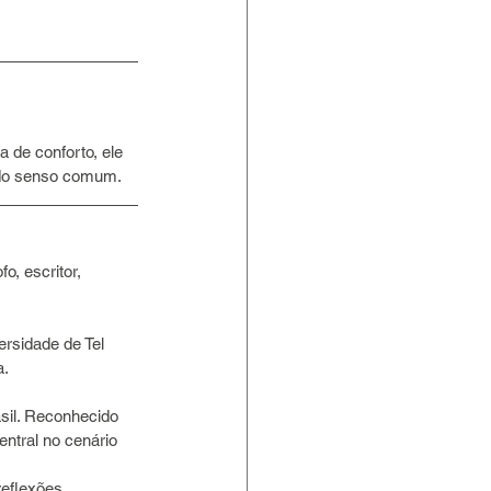
 de conforto, ele 
 do senso comum.
o, escritor, 
rsidade de Tel 
. 
asil. Reconhecido 
ntral no cenário 
reflexões.