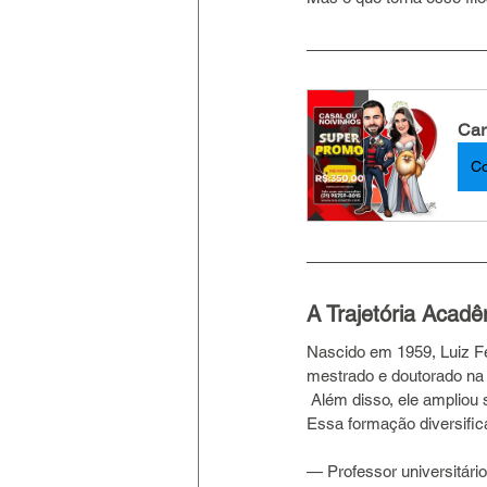
Car
C
A Trajetória Acadê
Nascido em 1959, Luiz Fe
mestrado e doutorado n
 Além disso, ele ampliou seus horizontes com estudos em Teologia na Universidade de Navarra, na Espanha. 
Essa formação diversifi
— Professor universitár