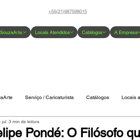
+55(21)987598015
 SouzaArte.
Locais Atendidos
Catálogos
A Empresa
zaArte
Serviço / Caricaturista
Catálogos
Locais 
 jul.
3 min de leitura
lipe Pondé: O Filósofo q