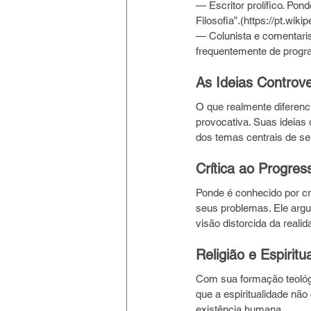
— Escritor prolífico. Pond
Filosofia”.(https://pt.wi
— Colunista e comentaris
frequentemente de progr
As Ideias Controv
O que realmente diferenci
provocativa. Suas ideias
dos temas centrais de s
Crítica ao Progres
Ponde é conhecido por cri
seus problemas. Ele arg
visão distorcida da realid
Religião e Espiritu
Com sua formação teológi
que a espiritualidade nã
existência humana.