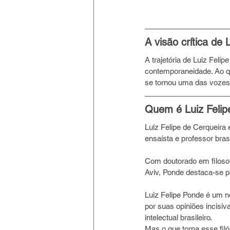
A visão crítica de 
A trajetória de Luiz Feli
contemporaneidade. Ao que
se tornou uma das vozes
Quem é Luiz Feli
Luiz Felipe de Cerqueira 
ensaísta e professor brasil
Com doutorado em filosof
Aviv, Ponde destaca-se p
Luiz Felipe Ponde é um no
por suas opiniões incisi
intelectual brasileiro. 
Mas o que torna esse filó