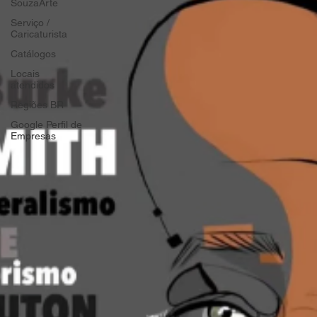
SouzaArte
Serviço /
Caricaturista
Catálogos
Locais
atendidos
Regiões BR
Google Perfil de
Empresas