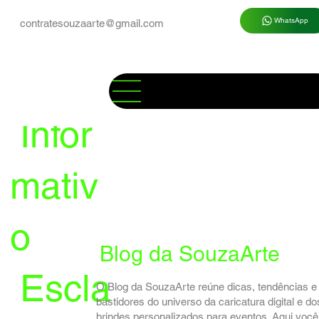
WhatsApp
contratesouzaarte@gmail.com
Infor
mativ
o
Blog da SouzaArte
Escla
O Blog da SouzaArte reúne dicas, tendências e
bastidores do universo da caricatura digital e do
brindes personalizados para eventos. Aqui você