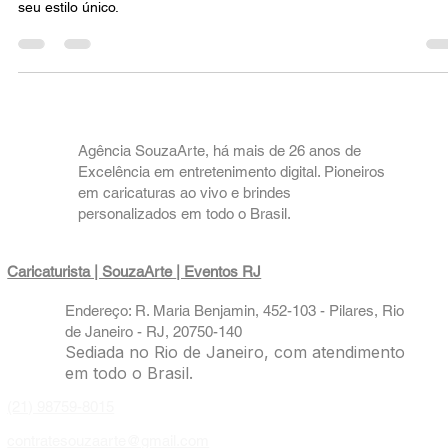
Conheça o pensamento de Luiz Felipe Pondé, o filósofo que desafi
clichês e provoca reflexões profundas sobre a sociedade atual com
seu estilo único.
Agência SouzaArte, há mais de 26 anos de
Excelência em entretenimento digital. Pioneiros
em caricaturas ao vivo e brindes
personalizados em todo o Brasil.
Caricaturista | SouzaArte
| Eventos RJ
Endereço: R. Maria Benjamin, 452-103 - Pilares, Rio
de Janeiro - RJ, 20750-140
Sediada no Rio de Janeiro, com atendimento
em todo o Brasil.